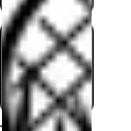
Patio de juegos
Picnic
Pabellón
Guata