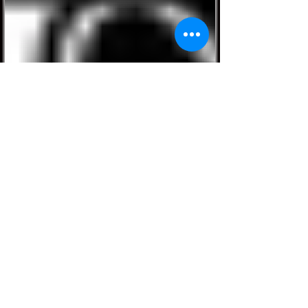
Concesiones
Tenis y pickleball
Parrilla