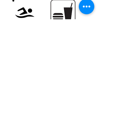
Nadar
Bar
Pabellón
Patio de
juegos
Convertirse en socorrista