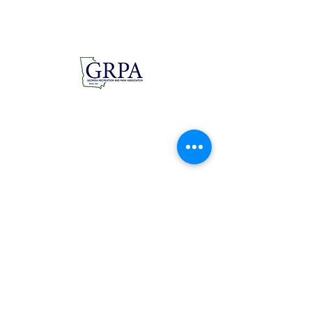
1 Avenida Shorter
Roma, Georgia 30165
rfpra.com
Teléfono:
706.291.0766
Fax:
706.235.3936
Navegar por:
Hogar
Instalaciones
Registro
Eventos
Deportes
Noticias
Parques
Contacto
Conectarse en